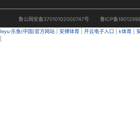
鲁公网安备37010102000747号
鲁ICP备1901299
leyu·乐鱼(中国)官方网站
|
安搏体育
|
开云电子入口
|
k体育
|
|