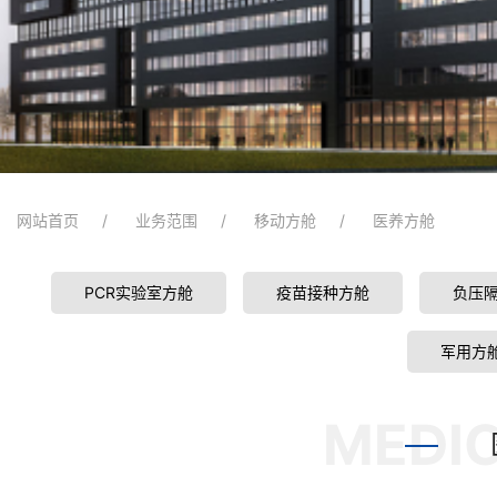
网站首页
业务范围
移动方舱
医养方舱
PCR实验室方舱
疫苗接种方舱
负压
军用方
MEDIC