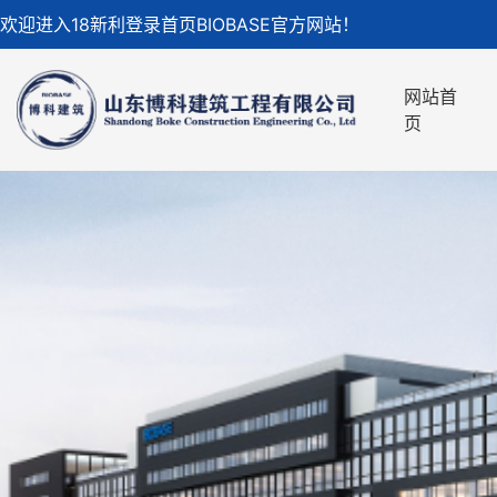
欢迎进入18新利登录首页BIOBASE官方网站！
网站首
页