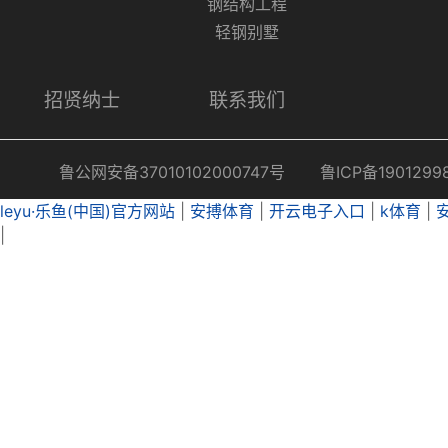
钢结构工程
轻钢别墅
招贤纳士
联系我们
鲁公网安备37010102000747号
鲁ICP备1901299
leyu·乐鱼(中国)官方网站
|
安搏体育
|
开云电子入口
|
k体育
|
|