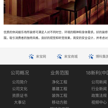
优质的休闲娱乐场所装修可满足人对不同时空、环境的精神和身体需求。好的装修
围，吸引消费者的独特风格，良好的视觉和听觉效果，周安的安全设计，并考虑对
来宝网
来宝商城
博科集
公司概况
业务范围
18新利(中
公司简介
净化工程
公司新闻
公司文化
基建工程
行业新闻
资质证书
装饰工程
政策法规
大事记
移动方舱
视频中心