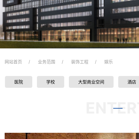
网站首页
业务范围
装饰工程
娱乐
医院
学校
大型商业空间
酒店
ENTER