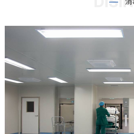
DISI
消